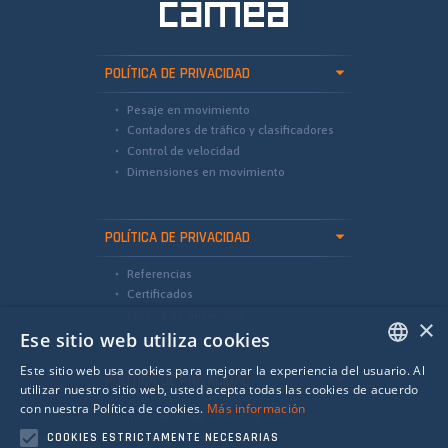
POLÍTICA DE PRIVACIDAD
Pesaje en movimiento
Contadores de tráfico y clasificadores
Control de velocidad
Dimensiones en movimiento
POLÍTICA DE PRIVACIDAD
Referencias
Certificados
Política de privacidad
×
Ese sitio web utiliza cookies
Este sitio web usa cookies para mejorar la experiencia del usuario. Al
POLÍTICA DE PRIVACIDAD
ENGLISH
utilizar nuestro sitio web, usted acepta todas las cookies de acuerdo
con nuestra Política de cookies.
Más información
international@camea.cz
SPANISH
COOKIES ESTRICTAMENTE NECESARIAS
camea@camea.cz