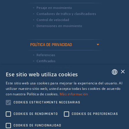
Pesaje en movimiento
Contadores de tráfico y clasificadores
Control de velocidad
Dimensiones en movimiento
POLÍTICA DE PRIVACIDAD
Referencias
Certificados
Política de privacidad
×
Ese sitio web utiliza cookies
Este sitio web usa cookies para mejorar la experiencia del usuario. Al
POLÍTICA DE PRIVACIDAD
ENGLISH
utilizar nuestro sitio web, usted acepta todas las cookies de acuerdo
con nuestra Política de cookies.
Más información
international@camea.cz
SPANISH
COOKIES ESTRICTAMENTE NECESARIAS
camea@camea.cz
RUSSIAN
+420 541 228 874
COOKIES DE RENDIMIENTO
COOKIES DE PREFERENCIAS
COOKIES DE FUNCIONALIDAD